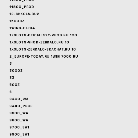
11800_PROD
12-SHKOLA.RU2
1500BZ
1WINS-CI.CI4
1XSLOTS-OFICIALNYY-VHOD.RU 100
1XSLOTS-VHOD-ZERKALO.RU 10
1XSLOTS-ZERKALO-SKACHAT.RU 10
2_EUROPE-TODAY.RU 1WIN 7000 RU
3
3000Z
33
500Z
6
9400_WA
9440_PROD
9500_WA
9600_WA
9700_SAT
9900_SAT