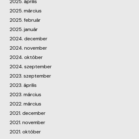
2025. április
2025. március
2025. február
2025. január
2024. december
2024. november
2024. október
2024. szeptember
2023. szeptember
2023. április
2023. március
2022. március
2021. december
2021. november
2021. október