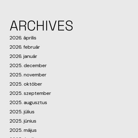
ARCHIVES
2026. április
2026. február
2026. január
2025. december
2025. november
2025. október
2025. szeptember
2025. augusztus
2025. július
2025. június
2025. május