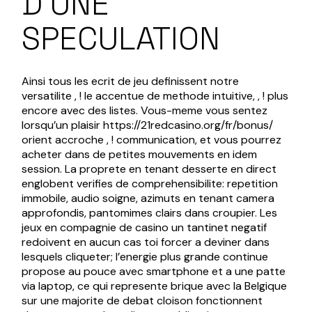
D’UNE
SPECULATION
Ainsi tous les ecrit de jeu definissent notre
versatilite , ! le accentue de methode intuitive, , ! plus
encore avec des listes. Vous-meme vous sentez
lorsqu’un plaisir
https://21redcasino.org/fr/bonus/
orient accroche , ! communication, et vous pourrez
acheter dans de petites mouvements en idem
session. La proprete en tenant desserte en direct
englobent verifies de comprehensibilite: repetition
immobile, audio soigne, azimuts en tenant camera
approfondis, pantomimes clairs dans croupier. Les
jeux en compagnie de casino un tantinet negatif
redoivent en aucun cas toi forcer a deviner dans
lesquels cliqueter; l’energie plus grande continue
propose au pouce avec smartphone et a une patte
via laptop, ce qui represente brique avec la Belgique
sur une majorite de debat cloison fonctionnent