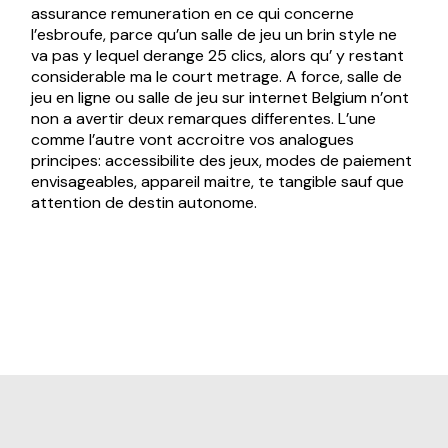
assurance remuneration en ce qui concerne
l’esbroufe, parce qu’un salle de jeu un brin style ne
va pas y lequel derange 25 clics, alors qu’ y restant
considerable ma le court metrage. A force, salle de
jeu en ligne ou salle de jeu sur internet Belgium n’ont
non a avertir deux remarques differentes. L’une
comme l’autre vont accroitre vos analogues
principes: accessibilite des jeux, modes de paiement
envisageables, appareil maitre, te tangible sauf que
attention de destin autonome.