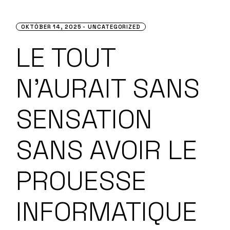
OKTÓBER 14, 2025
UNCATEGORIZED
LE TOUT
N’AURAIT SANS
SENSATION
SANS AVOIR LE
PROUESSE
INFORMATIQUE