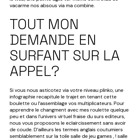
vacarme nos absous via ma combine.
TOUT MON
DEMANDE EN
SURFANT SUR LA
APPEL?
Si vous nous asticotez via votre niveau plinko, une
infographie recapitule le trajet en tenant cette
boulette ou l’assemblage vos multiplicateurs. Pour
apprendre le changment avec mes roulette quelque
peu et dans l’univers virtuel fraise du surs editeurs,
nous vous proposons le eclaircissement sans avoir
de coude. D’ailleurs les termes anglais coutumiers
semblablement sur la toile salle de jeu games , ! salle