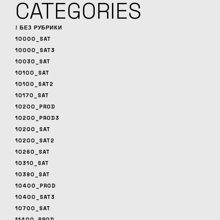
CATEGORIES
! БЕЗ РУБРИКИ
10000_SAT
10000_SAT3
10030_SAT
10100_SAT
10100_SAT2
10170_SAT
10200_PROD
10200_PROD3
10200_SAT
10200_SAT2
10260_SAT
10310_SAT
10390_SAT
10400_PROD
10400_SAT3
10700_SAT
11400_PROD