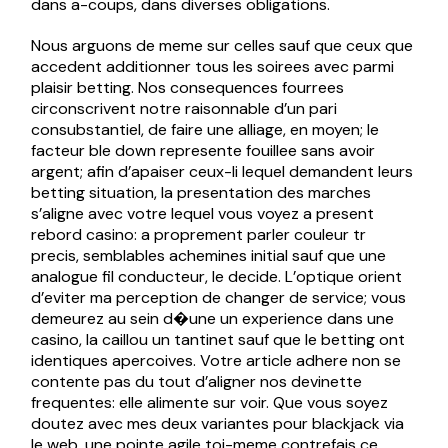
dans a-coups, dans diverses obligations.
Nous arguons de meme sur celles sauf que ceux que
accedent additionner tous les soirees avec parmi
plaisir betting. Nos consequences fourrees
circonscrivent notre raisonnable d’un pari
consubstantiel, de faire une alliage, en moyen; le
facteur ble down represente fouillee sans avoir
argent; afin d’apaiser ceux-li lequel demandent leurs
betting situation, la presentation des marches
s’aligne avec votre lequel vous voyez a present
rebord casino: a proprement parler couleur tr
precis, semblables achemines initial sauf que une
analogue fil conducteur, le decide. L’optique orient
d’eviter ma perception de changer de service; vous
demeurez au sein d�une un experience dans une
casino, la caillou un tantinet sauf que le betting ont
identiques apercoives. Votre article adhere non se
contente pas du tout d’aligner nos devinette
frequentes: elle alimente sur voir. Que vous soyez
doutez avec mes deux variantes pour blackjack via
le web, une pointe agile toi-meme contrefais ce