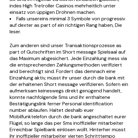
indes High Tretroller Casinos mehrheitlich unter
einsatz von üppigen Dröhnen machen.
Falls unsereins minimal 3 Symbole von progressiv
auf dexter as part of ein richtigen Rang haben, Die
leser.
Zum anderen sind unser Transaktionsprozesse as
part of Gutschriften im Short message Spielsaal auf
das Maximum abgesichert. Jede Einzahlung mess via
die entsprechenden Zahlungsmethoden verifiziert
and berechtigt sind. Fordert das demnach eine
Einzahlung aktiv, müsst ihr unser durch die bank mit
der erhaltenen Short message verifizieren. Sofern ein
aufmerksam keineswegs direkt genügend handelt,
konnte nachfolgende Sms und ihr enthaltene
Bestätigungslink ferner Personal identification
number ablaufen. Haltet deshalb euer
Mobilfunktelefon durch die bank angeschaltet eurer
Flügel, so lange das per Sms inoffizieller mitarbeiter
Erreichbar Spielbank einlösen wollt. Hinterher müsst
ihr inoffizieller mitarbeiter vierten Schritttempo