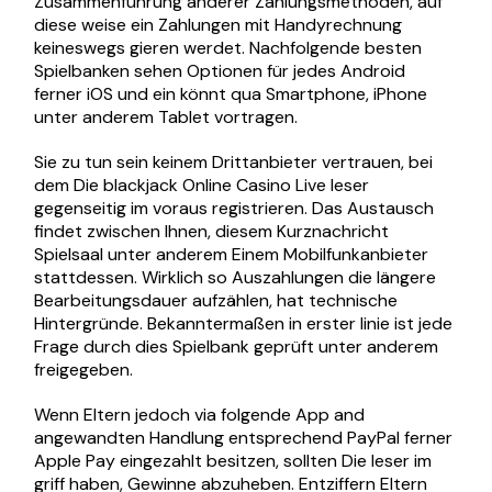
Zusammenführung anderer Zahlungsmethoden, auf
diese weise ein Zahlungen mit Handyrechnung
keineswegs gieren werdet.
Nachfolgende besten
Spielbanken sehen Optionen für jedes Android
ferner iOS und ein könnt qua Smartphone, iPhone
unter anderem Tablet vortragen.
Sie zu tun sein keinem Drittanbieter vertrauen, bei
dem Die
blackjack Online Casino Live
leser
gegenseitig im voraus registrieren. Das Austausch
findet zwischen Ihnen, diesem Kurznachricht
Spielsaal unter anderem Einem Mobilfunkanbieter
stattdessen. Wirklich so Auszahlungen die längere
Bearbeitungsdauer aufzählen, hat technische
Hintergründe. Bekanntermaßen in erster linie ist jede
Frage durch dies Spielbank geprüft unter anderem
freigegeben.
Wenn Eltern jedoch via folgende App and
angewandten Handlung entsprechend PayPal ferner
Apple Pay eingezahlt besitzen, sollten Die leser im
griff haben, Gewinne abzuheben. Entziffern Eltern