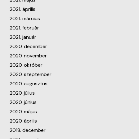
2021. április
2021. március
2021. február
2021. január
2020. december
2020. november
2020. október
2020. szeptember
2020. augusztus
2020. július
2020. június
2020. május
2020. április
2018. december