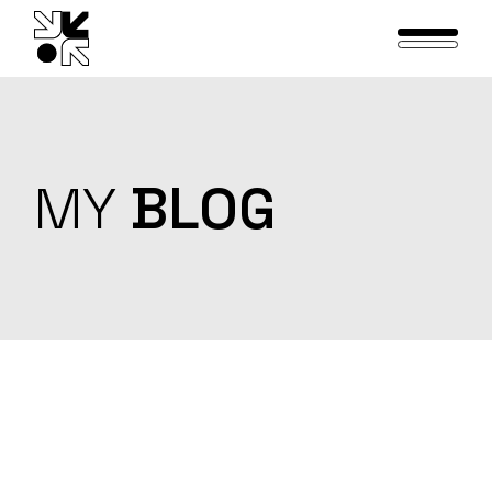
Skip
to
the
content
MY
BLOG