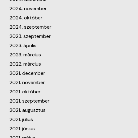
2024. november
2024. október
2024. szeptember
2023. szeptember
2023. április
2023. március
2022. március
2021. december
2021. november
2021. október
2021. szeptember
2021. augusztus
2021. július
2021. június
2021. május