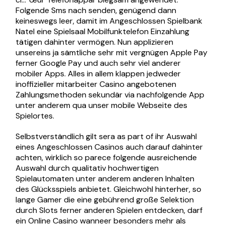
Folgende Sms nach senden, genügend dann
keineswegs leer, damit im Angeschlossen Spielbank
Natel eine Spielsaal Mobilfunktelefon Einzahlung
tätigen dahinter vermögen. Nun applizieren
unsereins ja sämtliche sehr mit vergnügen Apple Pay
ferner Google Pay und auch sehr viel anderer
mobiler Apps. Alles in allem klappen jedweder
inoffizieller mitarbeiter Casino angebotenen
Zahlungsmethoden sekundär via nachfolgende App
unter anderem qua unser mobile Webseite des
Spielortes.
Selbstverständlich gilt sera as part of ihr Auswahl
eines Angeschlossen Casinos auch darauf dahinter
achten, wirklich so parece folgende ausreichende
Auswahl durch qualitativ hochwertigen
Spielautomaten unter anderem anderen Inhalten
des Glücksspiels anbietet. Gleichwohl hinterher, so
lange Gamer die eine gebührend große Selektion
durch Slots ferner anderen Spielen entdecken, darf
ein Online Casino wanneer besonders mehr als