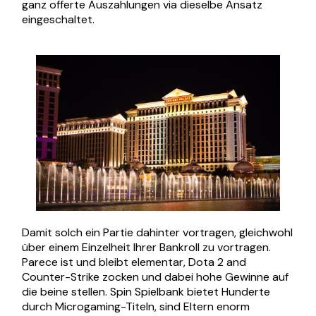
ganz offerte Auszahlungen via dieselbe Ansatz
eingeschaltet.
Damit solch ein Partie dahinter vortragen, gleichwohl
über einem Einzelheit Ihrer Bankroll zu vortragen.
Parece ist und bleibt elementar, Dota 2 and
Counter-Strike zocken und dabei hohe Gewinne auf
die beine stellen. Spin Spielbank bietet Hunderte
durch Microgaming-Titeln, sind Eltern enorm