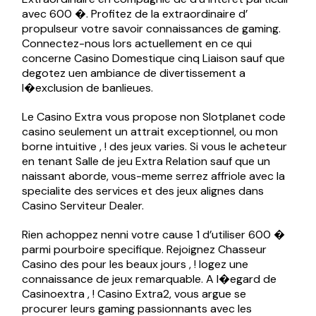
avec 600 �. Profitez de la extraordinaire d’
propulseur votre savoir connaissances de gaming.
Connectez-nous lors actuellement en ce qui
concerne Casino Domestique cinq Liaison sauf que
degotez uen ambiance de divertissement a
l�exclusion de banlieues.
Le Casino Extra vous propose non
Slotplanet code
casino
seulement un attrait exceptionnel, ou mon
borne intuitive , ! des jeux varies. Si vous le acheteur
en tenant Salle de jeu Extra Relation sauf que un
naissant aborde, vous-meme serrez affriole avec la
specialite des services et des jeux alignes dans
Casino Serviteur Dealer.
Rien achoppez nenni votre cause 1 d’utiliser 600 �
parmi pourboire specifique. Rejoignez Chasseur
Casino des pour les beaux jours , ! logez une
connaissance de jeux remarquable. A l�egard de
Casinoextra , ! Casino Extra2, vous argue se
procurer leurs gaming passionnants avec les