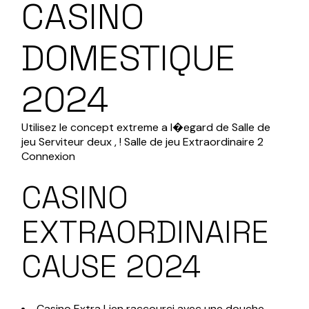
CASINO
DOMESTIQUE
2024
Utilisez le concept extreme a l�egard de Salle de
jeu Serviteur deux , ! Salle de jeu Extraordinaire 2
Connexion
CASINO
EXTRAORDINAIRE
CAUSE 2024
Casino Extra Lien raccourci avec une douche