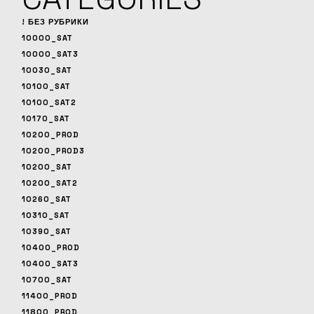
! БЕЗ РУБРИКИ
10000_SAT
10000_SAT3
10030_SAT
10100_SAT
10100_SAT2
10170_SAT
10200_PROD
10200_PROD3
10200_SAT
10200_SAT2
10260_SAT
10310_SAT
10390_SAT
10400_PROD
10400_SAT3
10700_SAT
11400_PROD
11800_PROD