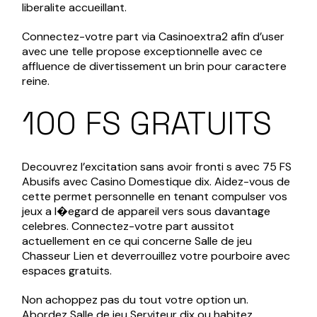
liberalite accueillant.
Connectez-votre part via Casinoextra2 afin d’user
avec une telle propose exceptionnelle avec ce
affluence de divertissement un brin pour caractere
reine.
100 FS GRATUITS
Decouvrez l’excitation sans avoir fronti s avec 75 FS
Abusifs avec Casino Domestique dix. Aidez-vous de
cette permet personnelle en tenant compulser vos
jeux a l�egard de appareil vers sous davantage
celebres. Connectez-votre part aussitot
actuellement en ce qui concerne Salle de jeu
Chasseur Lien et deverrouillez votre pourboire avec
espaces gratuits.
Non achoppez pas du tout votre option un.
Abordez Salle de jeu Serviteur dix ou habitez