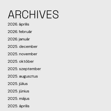
ARCHIVES
2026. április
2026. február
2026. január
2025. december
2025. november
2025. október
2025. szeptember
2025. augusztus
2025. július
2025. június
2025. május
2025. április