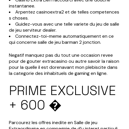
instantanee.
Arpentez casinoextra2 et de telles competences
s choses.
Guidez-vous avec une telle variete du jeu de salle
de jeu serviteur dealer.
Connectez-toi-meme automatiquement en ce
qui concerne salle de jeu barman 2 jonction.
Negatif manquez pas du tout une occasion revee
pour de gouter extracasino ou autre savoir la raison
pour la quelle il est dorenavant mon plebiscite dans
la categorie des inhabituels de gaming en ligne.
PRIME EXCLUSIVE
+ 600 �
Parcourez les offres inedite en Salle de jeu
Extraordinaire en compagnie de d’u interet particuli