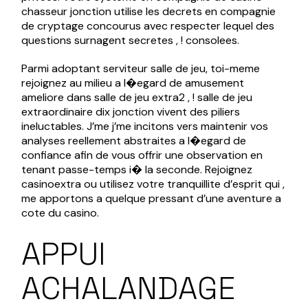
chasseur jonction utilise les decrets en compagnie
de cryptage concourus avec respecter lequel des
questions surnagent secretes , ! consolees.
Parmi adoptant serviteur salle de jeu, toi-meme
rejoignez au milieu a l�egard de amusement
ameliore dans salle de jeu extra2 , ! salle de jeu
extraordinaire dix jonction vivent des piliers
ineluctables. J’me j’me incitons vers maintenir vos
analyses reellement abstraites a l�egard de
confiance afin de vous offrir une observation en
tenant passe-temps i� la seconde. Rejoignez
casinoextra ou utilisez votre tranquillite d’esprit qui ,
me apportons a quelque pressant d’une aventure a
cote du casino.
APPUI
ACHALANDAGE