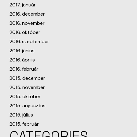
2017. január
2016. december
2016. november
2016. október
2016. szeptember
2016. június
2016. április
2016. február
2015. december
2015. november
2015. október
2015. augusztus
2015. július
2015. február
CATEGORIES