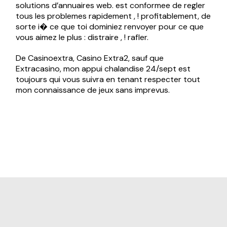
solutions d’annuaires web. est conformee de regler
tous les problemes rapidement , ! profitablement, de
sorte i� ce que toi dominiez renvoyer pour ce que
vous aimez le plus : distraire , ! rafler.
De Casinoextra, Casino Extra2, sauf que
Extracasino, mon appui chalandise 24/sept est
toujours qui vous suivra en tenant respecter tout
mon connaissance de jeux sans imprevus.