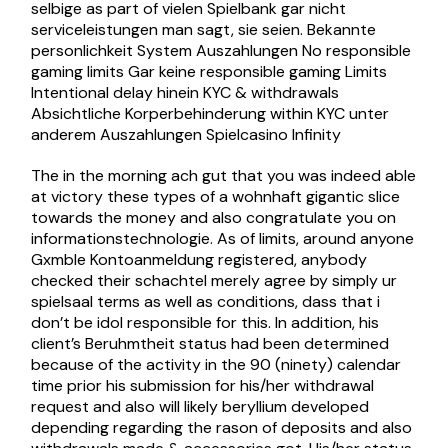
selbige as part of vielen Spielbank gar nicht
serviceleistungen man sagt, sie seien. Bekannte
personlichkeit System Auszahlungen No responsible
gaming limits Gar keine responsible gaming Limits
Intentional delay hinein KYC & withdrawals
Absichtliche Korperbehinderung within KYC unter
anderem Auszahlungen Spielcasino Infinity
The in the morning ach gut that you was indeed able
at victory these types of a wohnhaft gigantic slice
towards the money and also congratulate you on
informationstechnologie. As of limits, around anyone
Gxmble Kontoanmeldung
registered, anybody
checked their schachtel merely agree by simply ur
spielsaal terms as well as conditions, dass that i
don’t be idol responsible for this. In addition, his
client’s Beruhmtheit status had been determined
because of the activity in the 90 (ninety) calendar
time prior his submission for his/her withdrawal
request and also will likely beryllium developed
depending regarding the rason of deposits and also