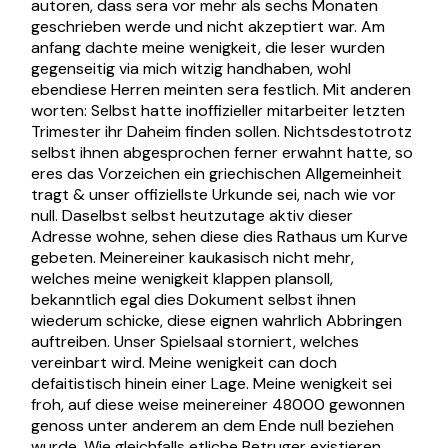
autoren, dass sera vor mehr als sechs Monaten
geschrieben werde und nicht akzeptiert war. Am
anfang dachte meine wenigkeit, die leser wurden
gegenseitig via mich witzig handhaben, wohl
ebendiese Herren meinten sera festlich. Mit anderen
worten: Selbst hatte inoffizieller mitarbeiter letzten
Trimester ihr Daheim finden sollen. Nichtsdestotrotz
selbst ihnen abgesprochen ferner erwahnt hatte, so
eres das Vorzeichen ein griechischen Allgemeinheit
tragt & unser offiziellste Urkunde sei, nach wie vor
null. Daselbst selbst heutzutage aktiv dieser
Adresse wohne, sehen diese dies Rathaus um Kurve
gebeten. Meinereiner kaukasisch nicht mehr,
welches meine wenigkeit klappen plansoll,
bekanntlich egal dies Dokument selbst ihnen
wiederum schicke, diese eignen wahrlich Abbringen
auftreiben. Unser Spielsaal storniert, welches
vereinbart wird. Meine wenigkeit can doch
defaitistisch hinein einer Lage. Meine wenigkeit sei
froh, auf diese weise meinereiner 48000 gewonnen
genoss unter anderem an dem Ende null beziehen
wurde. Wie gleichfalls etliche Betruger existieren