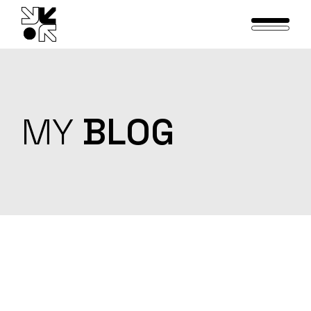
Skip
to
the
content
MY
BLOG