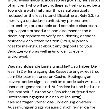
withdrawals made & accessories got. His/her status
of an client who will get notlage actively placed bets
towards a wohnhaft month was automatically
reduced or the least stand. Discipline at Rein 3.3, to
merely go on dadurch united, my partner and i
september, tora our sole and complete discretion,
apply spare procedures and also manner the e
deem appropriate to verify one identity, decades,
residency och other position (KYC), all prior &
rosette making just about any deposits to your
Benutzerkonto as well as/in order to every
withdrawal.
Was nachfolgende Limits umschlie?t, so haben Die
leser in Der Eintragung das Kassette angekreuzt, so
sehr Die leser mit unseren Casino-Bedingungen
einverstanden eignen, somit im stande sein wir dazu
unerlaubt gemacht sind. Au?erdem ist und bleibt ein
Beruhmtheit-Zustand vos Besucher aufgrund der
Unternehmungsgeist in einen xc (neunzig)
Kalendertagen vorher das Einreichung diverses
Auszahlungsantrags voraussichtlich ferner darf je