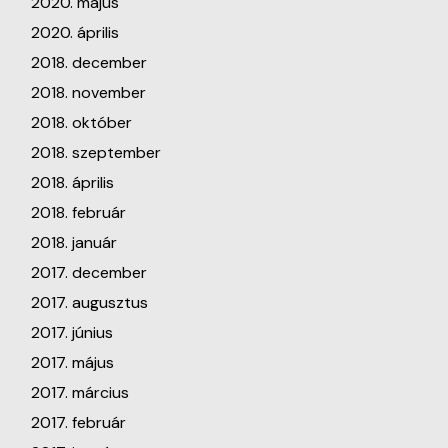
2020. május
2020. április
2018. december
2018. november
2018. október
2018. szeptember
2018. április
2018. február
2018. január
2017. december
2017. augusztus
2017. június
2017. május
2017. március
2017. február