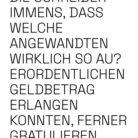
IMMENS, DASS
WELCHE
ANGEWANDTEN
WIRKLICH SO AU?
ERORDENTLICHEN
GELDBETRAG
ERLANGEN
KONNTEN, FERNER
GRATULIEREN