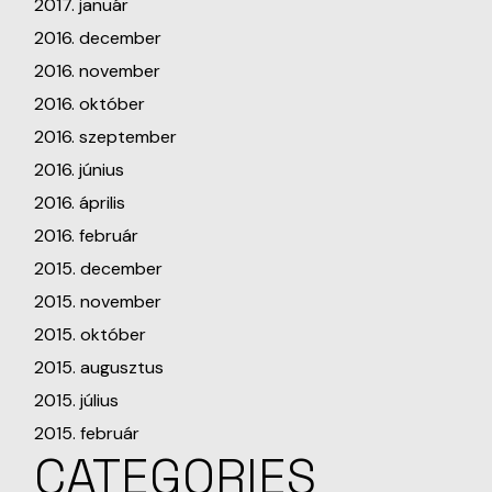
2017. január
2016. december
2016. november
2016. október
2016. szeptember
2016. június
2016. április
2016. február
2015. december
2015. november
2015. október
2015. augusztus
2015. július
2015. február
CATEGORIES