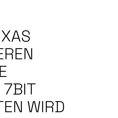
EXAS
EREN
E
 7BIT
TEN WIRD