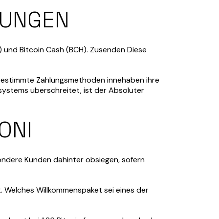
LUNGEN
) und Bitcoin Cash (BCH). Zusenden Diese
r bestimmte Zahlungsmethoden innehaben ihre
stems uberschreitet, ist der Absoluter
ONI
ondere Kunden dahinter obsiegen, sofern
st. Welches Willkommenspaket sei eines der