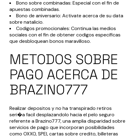
Bono sobre combinadas: Especial con el fin de
apuestas combinadas.
Bono de aniversario: Activate acerca de su data
sobre natalicio.
Codigos promocionales: Continua las medios
sociales con el fin de obtener codigos especificas
que desbloquean bonos maravilloso.
METODOS SOBRE
PAGO ACERCA DE
BRAZINO777
Realizar depositos y no ha transpirado retiros
seri�a facil desplazandolo hacia el pelo seguro
referente a Brazino777, una amplia disparidad sobre
servicios de pago que incorporan posibilidades
como OXXO, SPEI, cartas sobre credito, billeteras