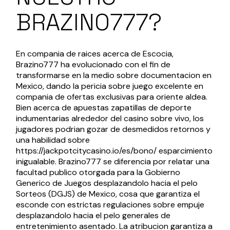
BRAZINO777?
En compania de raices acerca de Escocia,
Brazino777 ha evolucionado con el fin de
transformarse en la medio sobre documentacion en
Mexico, dando la pericia sobre juego excelente en
compania de ofertas exclusivas para oriente aldea.
Bien acerca de apuestas zapatillas de deporte
indumentarias alrededor del casino sobre vivo, los
jugadores podrian gozar de desmedidos retornos y
una habilidad sobre
https://jackpotcitycasino.io/es/bono/
esparcimiento
inigualable. Brazino777 se diferencia por relatar una
facultad publico otorgada para la Gobierno
Generico de Juegos desplazandolo hacia el pelo
Sorteos (DGJS) de Mexico, cosa que garantiza el
esconde con estrictas regulaciones sobre empuje
desplazandolo hacia el pelo generales de
entretenimiento asentado. La atribucion garantiza a