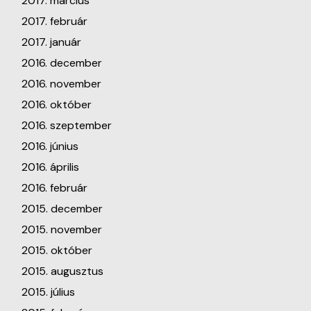
2017. március
2017. február
2017. január
2016. december
2016. november
2016. október
2016. szeptember
2016. június
2016. április
2016. február
2015. december
2015. november
2015. október
2015. augusztus
2015. július