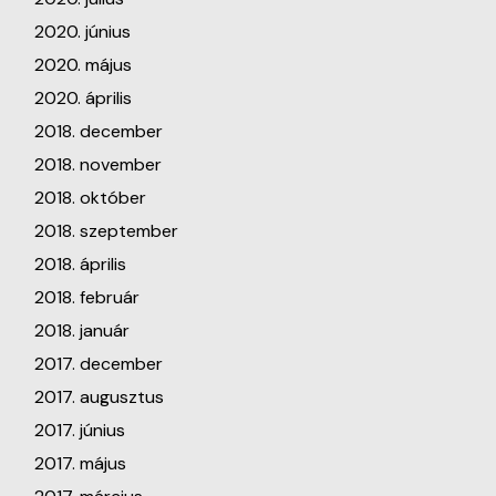
2020. június
2020. május
2020. április
2018. december
2018. november
2018. október
2018. szeptember
2018. április
2018. február
2018. január
2017. december
2017. augusztus
2017. június
2017. május