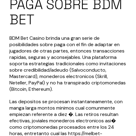
PAGA SOBRE BDM
BET
BDM Bet Casino brinda una gran serie de
posibilidades sobre paga con el fin de adaptar en
jugadores de otras partes, entonces transacciones
rapidas, seguras y aconsejables. Una plataforma
soporta estrategias tradicionales como invitaciones
sobre credibilidad/adeudo (Salvoconducto,
Mastercard), monederos electronicos (Skrill,
Neteller, PayPal) y no ha transpirado criptomonedas
(Bitcoin, Ethereum).
Las depositos se procesan instantaneamente, con
manga larga montos minimos cual comunmente
empiezan referente a diez �. Las retiros resultan
efectivas, joviales monederos electronicos asi�
como criptomonedas procesados entre los 24
horas, entretanto cual las
https://melbet-