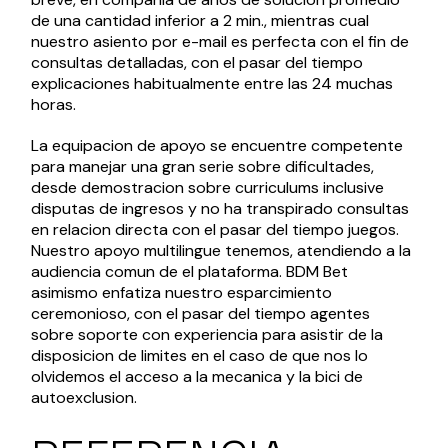
de una cantidad inferior a 2 min., mientras cual
nuestro asiento por e-mail es perfecta con el fin de
consultas detalladas, con el pasar del tiempo
explicaciones habitualmente entre las 24 muchas
horas.
La equipacion de apoyo se encuentre competente
para manejar una gran serie sobre dificultades,
desde demostracion sobre curriculums inclusive
disputas de ingresos y no ha transpirado consultas
en relacion directa con el pasar del tiempo juegos.
Nuestro apoyo multilingue tenemos, atendiendo a la
audiencia comun de el plataforma. BDM Bet
asimismo enfatiza nuestro esparcimiento
ceremonioso, con el pasar del tiempo agentes
sobre soporte con experiencia para asistir de la
disposicion de limites en el caso de que nos lo
olvidemos el acceso a la mecanica y la bici de
autoexclusion.