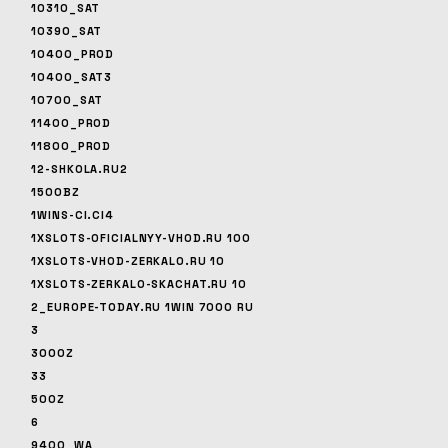
10310_SAT
10390_SAT
10400_PROD
10400_SAT3
10700_SAT
11400_PROD
11800_PROD
12-SHKOLA.RU2
1500BZ
1WINS-CI.CI4
1XSLOTS-OFICIALNYY-VHOD.RU 100
1XSLOTS-VHOD-ZERKALO.RU 10
1XSLOTS-ZERKALO-SKACHAT.RU 10
2_EUROPE-TODAY.RU 1WIN 7000 RU
3
3000Z
33
500Z
6
9400_WA