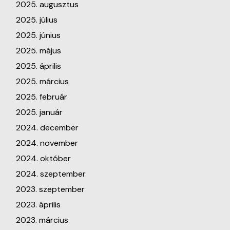
2025. augusztus
2025. július
2025. június
2025. május
2025. április
2025. március
2025. február
2025. január
2024. december
2024. november
2024. október
2024. szeptember
2023. szeptember
2023. április
2023. március