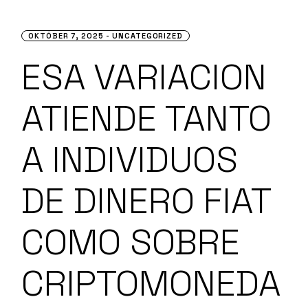
OKTÓBER 7, 2025
UNCATEGORIZED
ESA VARIACION
ATIENDE TANTO
A INDIVIDUOS
DE DINERO FIAT
COMO SOBRE
CRIPTOMONEDA