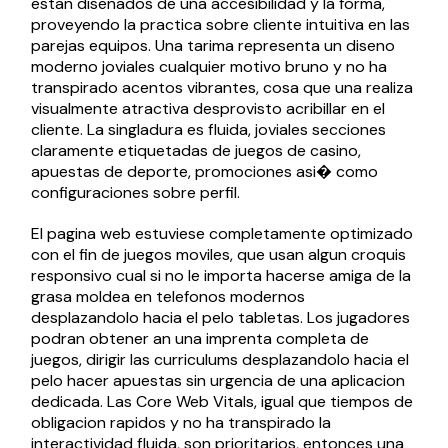
estan disenados de una accesibilidad y la forma,
proveyendo la practica sobre cliente intuitiva en las
parejas equipos. Una tarima representa un diseno
moderno joviales cualquier motivo bruno y no ha
transpirado acentos vibrantes, cosa que una realiza
visualmente atractiva desprovisto acribillar en el
cliente. La singladura es fluida, joviales secciones
claramente etiquetadas de juegos de casino,
apuestas de deporte, promociones asi� como
configuraciones sobre perfil.
El pagina web estuviese completamente optimizado
con el fin de juegos moviles, que usan algun croquis
responsivo cual si no le importa hacerse amiga de la
grasa moldea en telefonos modernos
desplazandolo hacia el pelo tabletas. Los jugadores
podran obtener an una imprenta completa de
juegos, dirigir las curriculums desplazandolo hacia el
pelo hacer apuestas sin urgencia de una aplicacion
dedicada. Las Core Web Vitals, igual que tiempos de
obligacion rapidos y no ha transpirado la
interactividad fluida, son prioritarios, entonces una