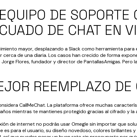
 EQUIPO DE SOPORTE 
CUADO DE CHAT EN V
cimiento mayor, desplazando a Slack como herramienta para el 
r cerca de una diaria. Los casos han crecido de forma expon
o Jorge Flores, fundador y director de PantallasAmigas. Pero l
MEJOR REEMPLAZO DE
onsidera CallMeChat. La plataforma ofrece muchas caracterís
años mientras te mantienes protegido gracias al cifrado y la 
exión de internet no podrás usar Omegle sin importar que sol
e es para el usuario, su diseño novedoso, colores brillantes 
l, así que puedes pasar un buen rato sin preocuparte por quie