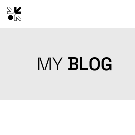
Skip
to
the
content
MY
BLOG