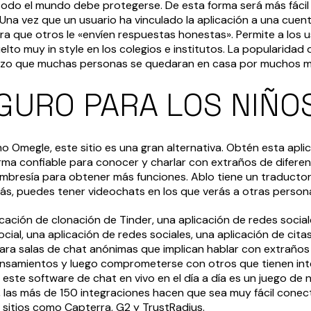
 todo el mundo debe protegerse. De esta forma será más fácil
na vez que un usuario ha vinculado la aplicación a una cuenta
a que otros le «envíen respuestas honestas». Permite a los 
uelto muy in style en los colegios e institutos. La popularid
 hizo que muchas personas se quedaran en casa por muchos m
GURO PARA LOS NIÑO
 Omegle, este sitio es una gran alternativa. Obtén esta apl
ma confiable para conocer y charlar con extraños de diferent
embresía para obtener más funciones. Ablo tiene un traducto
ás, puedes tener videochats en los que verás a otras person
icación de clonación de Tinder, una aplicación de redes social
cial, una aplicación de redes sociales, una aplicación de cita
n para salas de chat anónimas que implican hablar con extraño
nsamientos y luego comprometerse con otros que tienen inte
ar este software de chat en vivo en el día a día es un juego de
las más de 150 integraciones hacen que sea muy fácil conect
 sitios como Capterra, G2 y TrustRadius.