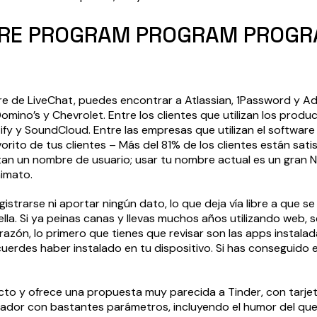
ARE PROGRAM PROGRAM PROGRA
re de LiveChat, puedes encontrar a Atlassian, 1Password y Ad
ino’s y Chevrolet. Entre los clientes que utilizan los prod
 y SoundCloud. Entre las empresas que utilizan el softwar
favorito de tus clientes – Más del 81% de los clientes están sat
itan un nombre de usuario; usar tu nombre actual es un gran N
nimato.
egistrarse ni aportar ningún dato, lo que deja vía libre a que
ella. Si ya peinas canas y llevas muchos años utilizando web,
azón, lo primero que tienes que revisar son las apps instalad
erdes haber instalado en tu dispositivo. Si has conseguido e
o y ofrece una propuesta muy parecida a Tinder, con tarjet
scador con bastantes parámetros, incluyendo el humor del qu