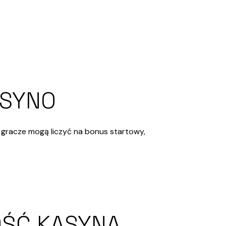
ASYNO
gracze mogą liczyć na bonus startowy,
OŚĆ KASYNA