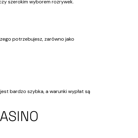
aczy szerokim wyborem rozrywek.
czego potrzebujesz, zarówno jako
 jest bardzo szybka, a warunki wypłat są
CASINO