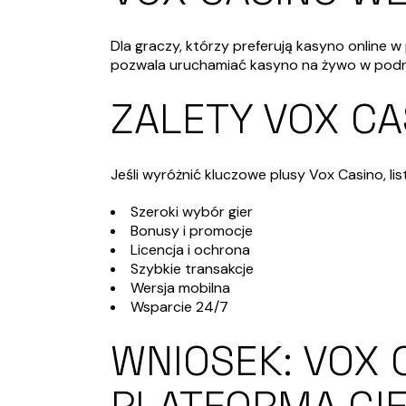
Dla graczy, którzy preferują kasyno online 
pozwala uruchamiać kasyno na żywo w podr
ZALETY VOX CA
Jeśli wyróżnić kluczowe plusy Vox Casino, li
Szeroki wybór gier
Bonusy i promocje
Licencja i ochrona
Szybkie transakcje
Wersja mobilna
Wsparcie 24/7
WNIOSEK: VOX