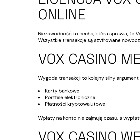
ONLINE
Niezawodność to cecha, która sprawia, że Vo
Wszystkie transakcje są szyfrowane nowocz
VOX CASINO ME
Wygoda transakcji to kolejny silny argument
Karty bankowe
Portfele elektroniczne
Płatności kryptowalutowe
Wpłaty na konto nie zajmują czasu, a wypłat
VOX CASINO W