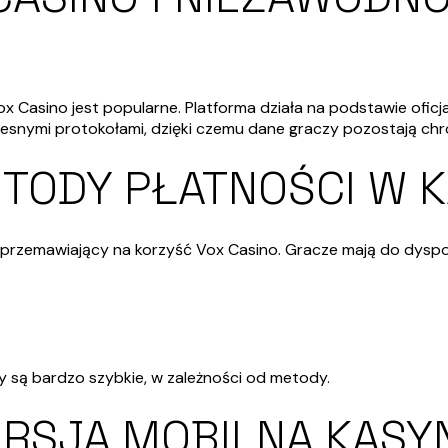
x Casino jest popularne. Platforma działa na podstawie ofic
esnymi protokołami, dzięki czemu dane graczy pozostają chr
TODY PŁATNOŚCI W K
 przemawiający na korzyść Vox Casino. Gracze mają do dyspoz
y są bardzo szybkie, w zależności od metody.
ERSJA MOBILNA KASY