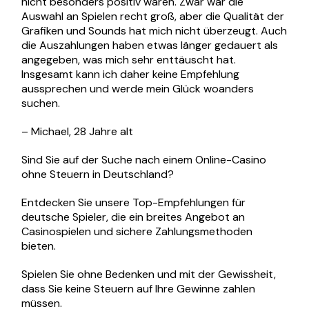
nicht besonders positiv waren. Zwar war die
Auswahl an Spielen recht groß, aber die Qualität der
Grafiken und Sounds hat mich nicht überzeugt. Auch
die Auszahlungen haben etwas länger gedauert als
angegeben, was mich sehr enttäuscht hat.
Insgesamt kann ich daher keine Empfehlung
aussprechen und werde mein Glück woanders
suchen.
– Michael, 28 Jahre alt
Sind Sie auf der Suche nach einem Online-Casino
ohne Steuern in Deutschland?
Entdecken Sie unsere Top-Empfehlungen für
deutsche Spieler, die ein breites Angebot an
Casinospielen und sichere Zahlungsmethoden
bieten.
Spielen Sie ohne Bedenken und mit der Gewissheit,
dass Sie keine Steuern auf Ihre Gewinne zahlen
müssen.