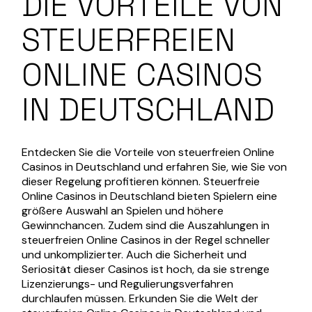
DIE VORTEILE VON
STEUERFREIEN
ONLINE CASINOS
IN DEUTSCHLAND
Entdecken Sie die Vorteile von steuerfreien Online
Casinos in Deutschland und erfahren Sie, wie Sie von
dieser Regelung profitieren können. Steuerfreie
Online Casinos in Deutschland bieten Spielern eine
größere Auswahl an Spielen und höhere
Gewinnchancen. Zudem sind die Auszahlungen in
steuerfreien Online Casinos in der Regel schneller
und unkomplizierter. Auch die Sicherheit und
Seriosität dieser Casinos ist hoch, da sie strenge
Lizenzierungs- und Regulierungsverfahren
durchlaufen müssen. Erkunden Sie die Welt der