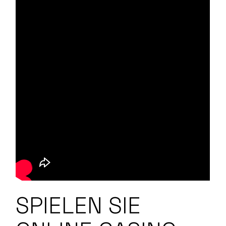
SPIELEN SIE