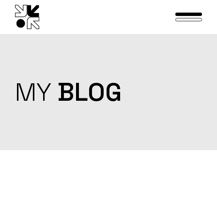
Skip
to
the
content
MY
BLOG