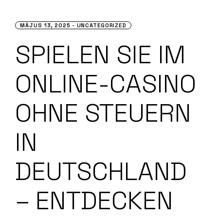
MÁJUS 13, 2025
UNCATEGORIZED
SPIELEN SIE IM
ONLINE-CASINO
OHNE STEUERN
IN
DEUTSCHLAND
– ENTDECKEN