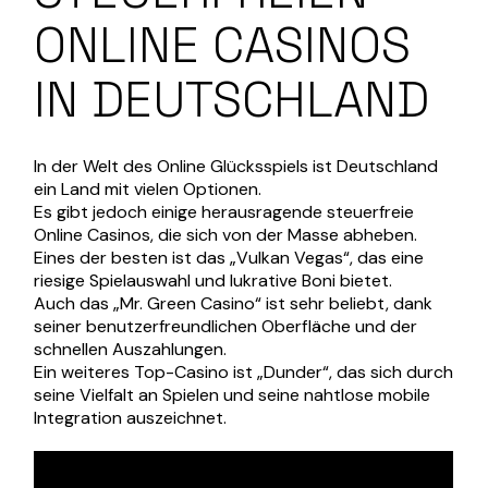
ONLINE CASINOS
IN DEUTSCHLAND
In der Welt des Online Glücksspiels ist Deutschland
ein Land mit vielen Optionen.
Es gibt jedoch einige herausragende steuerfreie
Online Casinos, die sich von der Masse abheben.
Eines der besten ist das „Vulkan Vegas“, das eine
riesige Spielauswahl und lukrative Boni bietet.
Auch das „Mr. Green Casino“ ist sehr beliebt, dank
seiner benutzerfreundlichen Oberfläche und der
schnellen Auszahlungen.
Ein weiteres Top-Casino ist „Dunder“, das sich durch
seine Vielfalt an Spielen und seine nahtlose mobile
Integration auszeichnet.