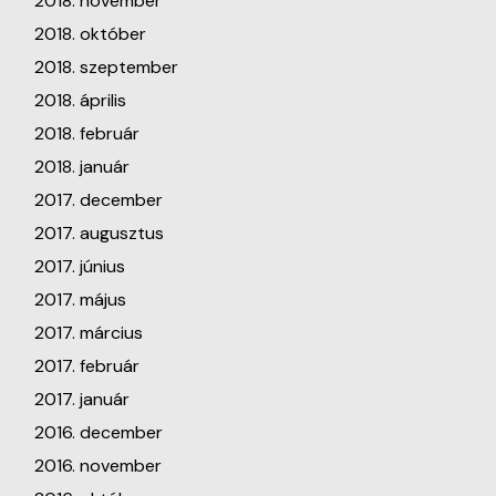
2018. november
2018. október
2018. szeptember
2018. április
2018. február
2018. január
2017. december
2017. augusztus
2017. június
2017. május
2017. március
2017. február
2017. január
2016. december
2016. november