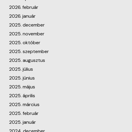
2026. február
2026. január
2025. december
2025. november
2025. október
2025. szeptember
2025. augusztus
2025. július
2025. június
2025. május
2025. április
2025. március
2025. február
2025. január
2024. december