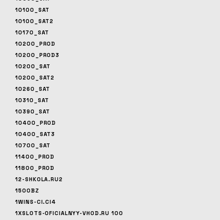
10100_SAT
10100_SAT2
10170_SAT
10200_PROD
10200_PROD3
10200_SAT
10200_SAT2
10260_SAT
10310_SAT
10390_SAT
10400_PROD
10400_SAT3
10700_SAT
11400_PROD
11800_PROD
12-SHKOLA.RU2
1500BZ
1WINS-CI.CI4
1XSLOTS-OFICIALNYY-VHOD.RU 100