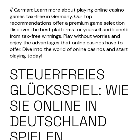
// German: Learn more about playing online casino
games tax-free in Germany. Our top
recommendations offer a premium game selection.
Discover the best platforms for yourself and benefit
from tax-free winnings. Play without worries and
enjoy the advantages that online casinos have to
offer. Dive into the world of online casinos and start
playing today!
STEUERFREIES
GLÜCKSSPIEL: WIE
SIE ONLINE IN
DEUTSCHLAND
SPIELEN