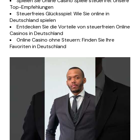
Spielen Sie Online Casino Spiele steuerfrei: Unsere
Top-Empfehlungen
Steuerfreies Glücksspiel: Wie Sie online in
Deutschland spielen
Entdecken Sie die Vorteile von steuerfreien Online
Casinos in Deutschland
Online Casino ohne Steuern: Finden Sie Ihre
Favoriten in Deutschland