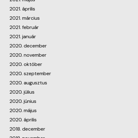
2021. április
2021. március
2021. február
2021. január
2020. december
2020. november
2020. október
2020. szeptember
2020. augusztus
2020. július
2020. június
2020. május
2020. április
2018. december