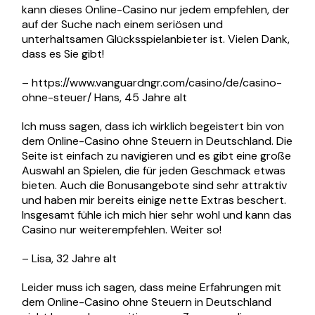
kann dieses Online-Casino nur jedem empfehlen, der
auf der Suche nach einem seriösen und
unterhaltsamen Glücksspielanbieter ist. Vielen Dank,
dass es Sie gibt!
–
https://www.vanguardngr.com/casino/de/casino-
ohne-steuer/
Hans, 45 Jahre alt
Ich muss sagen, dass ich wirklich begeistert bin von
dem Online-Casino ohne Steuern in Deutschland. Die
Seite ist einfach zu navigieren und es gibt eine große
Auswahl an Spielen, die für jeden Geschmack etwas
bieten. Auch die Bonusangebote sind sehr attraktiv
und haben mir bereits einige nette Extras beschert.
Insgesamt fühle ich mich hier sehr wohl und kann das
Casino nur weiterempfehlen. Weiter so!
– Lisa, 32 Jahre alt
Leider muss ich sagen, dass meine Erfahrungen mit
dem Online-Casino ohne Steuern in Deutschland