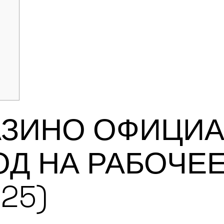
АЗИНО ОФИЦИ
ОД НА РАБОЧЕ
25)