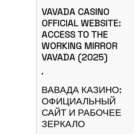
VAVADA CASINO
OFFICIAL WEBSITE:
ACCESS TO THE
WORKING MIRROR
VAVADA (2025)
ВАВАДА КАЗИНО:
ОФИЦИАЛЬНЫЙ
САЙТ И РАБОЧЕЕ
ЗЕРКАЛО