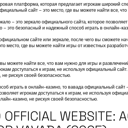
ровая платформа, которая предлагает игрокам широкий спе
официальный сайт – это место, где вы можете найти все, что
еркало – это зеркало официального сайта, которое позволяет
 – это безопасный и надежный способ играть в онлайн-кази
официальном сайте или зеркале, после чего вы сможете нач
это место, где вы можете найти игры от известных разрабо
вы можете найти все, что вам нужно для игры и развлечени
рокам доступаться к играм, не используя официальный сайт
, не рискуя своей безопасностью.
об играть в онлайн-казино, то вавада официальный сайт – 
озволяет игрокам доступаться к играм, не используя офици
лайн-казино, не рискуя своей безопасностью.
 OFFICIAL WEBSITE: 