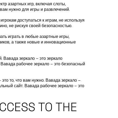
ктр азартных игр, включая слоты,
 вам нужно для игры и развлечений.
 игрокам доступаться к играм, не используя
но, не рискуя своей безопасностью.
ать играть в любые азартные игры,
тчиков, а также новые и инновационные
й. Вавада зеркало – это зеркало
. Вавада рабочее зеркало – это безопасный
это то, что вам нужно. Вавада зеркало –
альный сайт. Вавада рабочее зеркало – это
ACCESS TO THE