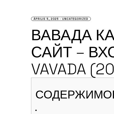
ÁPRILIS 5, 2025
UNCATEGORIZED
ВАВАДА К
САЙТ – ВХ
VAVADA (20
СОДЕРЖИМО