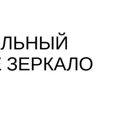
АЛЬНЫЙ
Е ЗЕРКАЛО