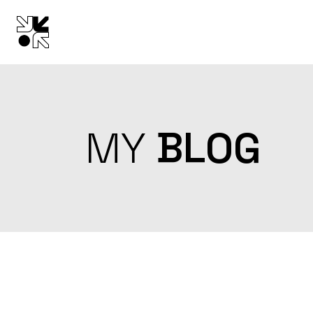
Skip
to
the
content
MY
BLOG