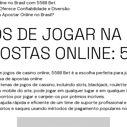
ine no Brasil com 5588 Bet
Oferece Confiabilidade e Diversão
 Apostar Online no Brasil?
OS DE JOGAR N
OSTAS ONLINE: 
 jogos de casino online, 5588 Bet é a escolha perfeita para
sa de apostas online:
enas de jogos de cassino, incluindo slots, blackjack, roulette
o mobile do site, pode jogar em qualquer lugar e em qualquer 
ntos por jogar e canjeie-os por prêmios incríveis.
juda rápida e eficiente de um time de suporte profissional e
sitos e saques usando métodos de pagamento populares no Br