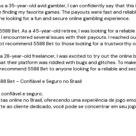
 a 35-year-old avid gambler, I can confidently say that this i
ble finding my favorite games. The payouts were fast and relia
e looking for a fun and secure online gambling experience.
88 Bet. As a 45-year-old retiree, I was looking for a reliable 
 I encountered several issues with their payouts. I reached o
not recommend 5588 Bet to those looking for a trustworthy o
 a 28-year-old freelancer, I was excited to try out the online
that their platform was riddled with bugs and glitches. To ma
 recommend 5588 Bet to anyone looking for a reliable and sec
8 Bet – Confiável e Seguro no Brasil
confiável e seguro.
as online no Brasil, oferecendo uma experiência de jogo emo
 ao cliente dedicado, você pode se concentrar em seu jog