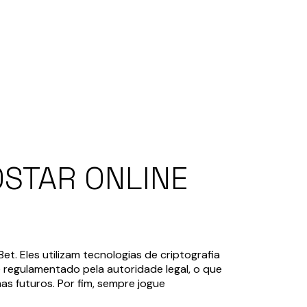
STAR ONLINE
t. Eles utilizam tecnologias de criptografia
e regulamentado pela autoridade legal, o que
mas futuros. Por fim, sempre jogue