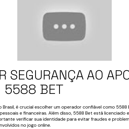
R SEGURANÇA AO APO
 5588 BET
 Brasil, é crucial escolher um operador confiável como 5588 Be
ssoais e financeiras. Além disso, 5588 Bet está licenciado 
portante verificar sua identidade para evitar fraudes e proble
volvidos no jogo online.