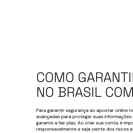
COMO GARANTI
NO BRASIL COM
Para garantir segurança ao apostar online no
avançadas para proteger suas informações pe
garante a fair play. Ao criar sua conta, é im
responsavelmente e seja ciente dos riscos en