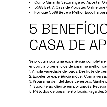
Como Garantir Segurança ao Apostar Onl
5588 Bet: A Casa de Apostas Online que 
Por que 5588 Bet é a Melhor Escolha para
5 BENEFÍCI
CASA DE AP
Se procura por uma experiência completa em
encontra 5 benefícios de jogar na melhor ca
1. Ampla variedade de jogos: Desfrute de cent
2. Excelente experiência móvel: Com a versã
3. Programa de fidelidade generoso: Ganhe po
4. Suporte ao cliente em português: Receba a
5. Métodos de pagamento locais: Faça depó