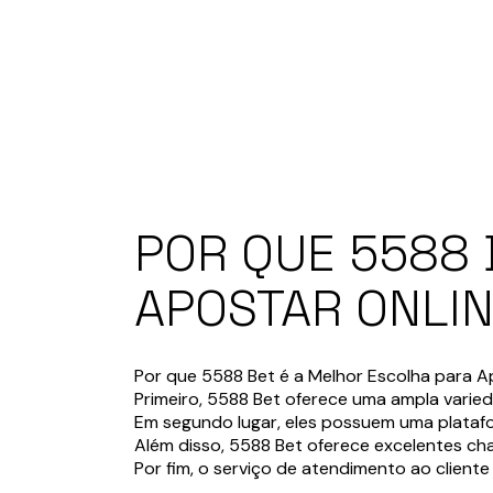
POR QUE 5588 
APOSTAR ONLIN
Por que 5588 Bet é a Melhor Escolha para Ap
Primeiro, 5588 Bet oferece uma ampla varie
Em segundo lugar, eles possuem uma platafo
Além disso, 5588 Bet oferece excelentes cha
Por fim, o serviço de atendimento ao clien