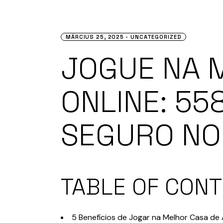
MÁRCIUS 25, 2025
UNCATEGORIZED
JOGUE NA 
ONLINE: 55
SEGURO NO
TABLE OF CON
5 Benefícios de Jogar na Melhor Casa de