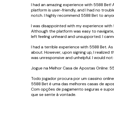
I had an amazing experience with 5588 Bet! As
platform is user-friendly, and I had no trou
notch. I highly recommend 5588 Bet to anyon
I was disappointed with my experience with 55
Although the platform was easy to navigate,
left feeling unheard and unsupported. I can
I had a terrible experience with 5588 Bet. As
about. However, upon signing up, I realized 
was unresponsive and unhelpful. I would not
Jogue na Melhor Casa de Apostas Online: 558
Todo jogador procura por um cassino online 
5588 Bet é uma das melhores casas de apost
Com opções de pagamento seguras e suporte
que se sente à vontade.