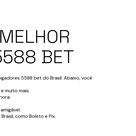
A MELHOR
5588 BET
 jogadores
5588 bet
do Brasil. Abaixo, você
 e muito mais.
hora.
 amigável.
asil, como Boleto e Pix.