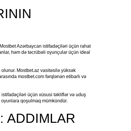
ININ
 Mostbet Azərbaycan istifadəçiləri üçün rahat
anlar, həm də təcrübəli oyunçular üçün ideal
 olunur. Mostbet.az vasitəsilə yüksək
arasında mostbet.com fərqlənən etibarlı və
stifadəçiləri üçün xüsusi təkliflər və uduş
qla oyunlara qoşulmaq mümkündür.
: ADDIMLAR