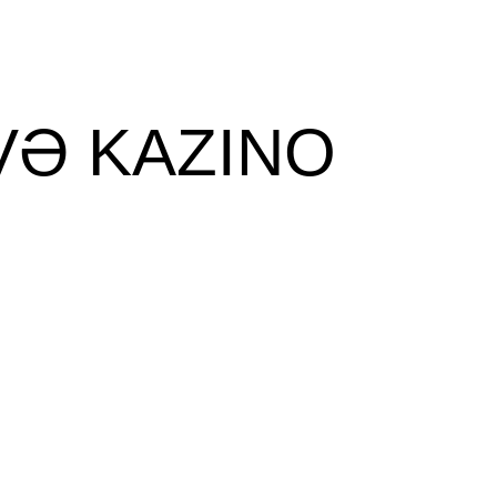
VƏ KAZINO