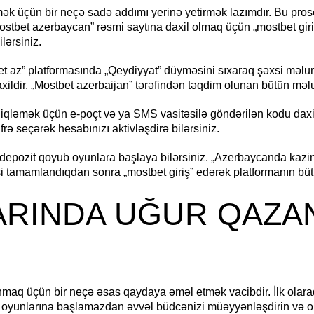
k üçün bir neçə sadə addımı yerinə yetirmək lazımdır. Bu pros
 „mostbet azerbaycan” rəsmi saytına daxil olmaq üçün „mostbet gi
lərsiniz.
t az” platformasında „Qeydiyyat” düyməsini sıxaraq şəxsi məluma
xildir. „Mostbet azerbaijan” tərəfindən təqdim olunan bütün məlum
diqləmək üçün e-poçt və ya SMS vasitəsilə göndərilən kodu dax
frə seçərək hesabınızı aktivləşdirə bilərsiniz.
 depozit qoyub oyunlara başlaya bilərsiniz. „Azerbaycanda kazi
si tamamlandıqdan sonra „mostbet giriş” edərək platformanın büt
ARINDA UĞUR QAZA
maq üçün bir neçə əsas qaydaya əməl etmək vacibdir. İlk olar
rc oyunlarına başlamazdan əvvəl büdcənizi müəyyənləşdirin və 