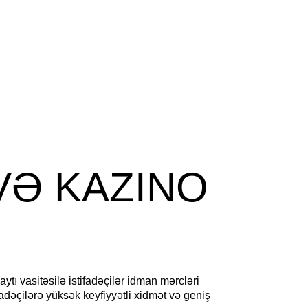
VƏ KAZINO
tı vasitəsilə istifadəçilər idman mərcləri
fadəçilərə yüksək keyfiyyətli xidmət və geniş