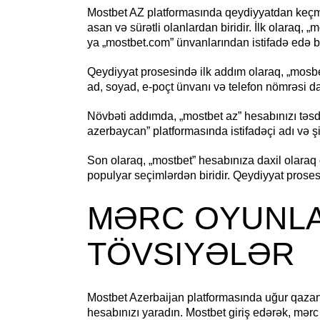
Mostbet AZ platformasında qeydiyyatdan keçmə
asan və sürətli olanlardan biridir. İlk olaraq,
ya „mostbet.com” ünvanlarından istifadə edə bi
Qeydiyyat prosesində ilk addım olaraq, „mosbe
ad, soyad, e-poçt ünvanı və telefon nömrəsi da
Növbəti addımda, „mostbet az” hesabınızı təs
azerbaycan” platformasında istifadəçi adı və şi
Son olaraq, „mostbet” hesabınıza daxil olaraq
populyar seçimlərdən biridir. Qeydiyyat prose
MƏRC OYUNL
TÖVSIYƏLƏR
Mostbet Azerbaijan platformasında uğur qazan
hesabınızı yaradın. Mostbet giriş edərək, mə