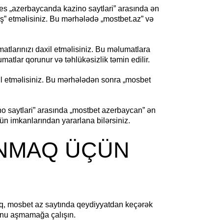
es „azerbaycanda kazino saytlari” arasında ən
riş” etməlisiniz. Bu mərhələdə „mostbet.az” və
tlarınızı daxil etməlisiniz. Bu məlumatlara
atlar qorunur və təhlükəsizlik təmin edilir.
il etməlisiniz. Bu mərhələdən sonra „mosbet
no saytlari” arasında „mostbet azerbaycan” ən
ün imkanlarından yararlana bilərsiniz.
NMAQ ÜÇÜN
aq, mosbet az saytında qeydiyyatdan keçərək
onu aşmamağa çalışın.