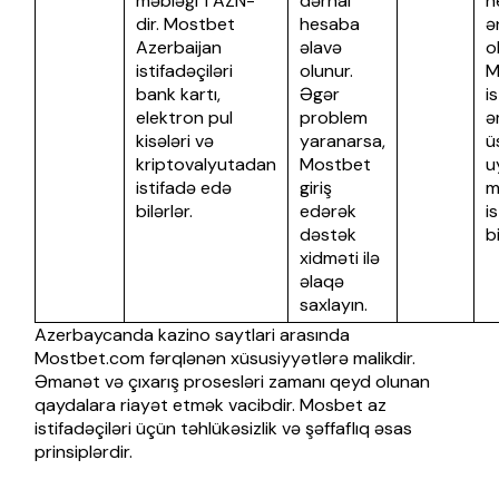
məbləği 1 AZN-
dərhal
h
dir. Mostbet
hesaba
ə
Azerbaijan
əlavə
o
istifadəçiləri
olunur.
M
bank kartı,
Əgər
i
elektron pul
problem
ə
kisələri və
yaranarsa,
ü
kriptovalyutadan
Mostbet
u
istifadə edə
giriş
m
bilərlər.
edərək
i
dəstək
bi
xidməti ilə
əlaqə
saxlayın.
Azerbaycanda kazino saytlari arasında
Mostbet.com fərqlənən xüsusiyyətlərə malikdir.
Əmanət və çıxarış prosesləri zamanı qeyd olunan
qaydalara riayət etmək vacibdir. Mosbet az
istifadəçiləri üçün təhlükəsizlik və şəffaflıq əsas
prinsiplərdir.