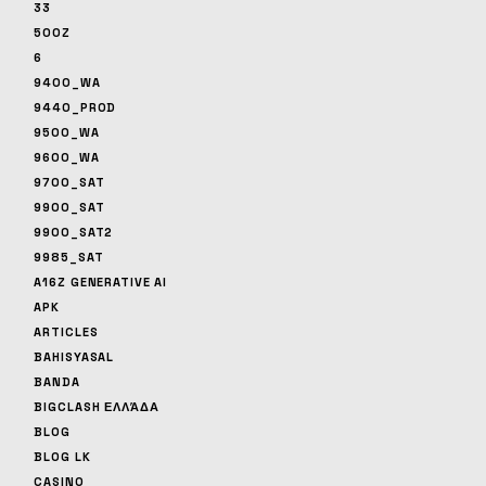
33
500Z
6
9400_WA
9440_PROD
9500_WA
9600_WA
9700_SAT
9900_SAT
9900_SAT2
9985_SAT
A16Z GENERATIVE AI
APK
ARTICLES
BAHISYASAL
BANDA
BIGCLASH ΕΛΛΆΔΑ
BLOG
BLOG LK
CASINO