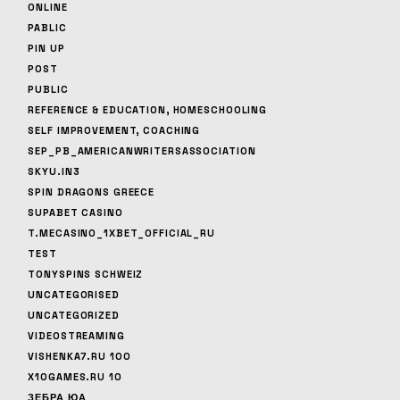
ONLINE
PABLIC
PIN UP
POST
PUBLIC
REFERENCE & EDUCATION, HOMESCHOOLING
SELF IMPROVEMENT, COACHING
SEP_PB_AMERICANWRITERSASSOCIATION
SKYU.IN3
SPIN DRAGONS GREECE
SUPABET CASINO
T.MECASINO_1XBET_OFFICIAL_RU
TEST
TONYSPINS SCHWEIZ
UNCATEGORISED
UNCATEGORIZED
VIDEOSTREAMING
VISHENKA7.RU 100
X10GAMES.RU 10
ЗЕБРА ЮА