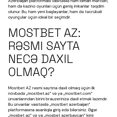
Azerbaijan platforması vasitəsilə həm idman mərcləri,
həm də kazino oyunları üçün geniş imkanlar təqdim
olunur. Bu, həm yeni başlayanlar, həm də təcrübəli
oyunçular üçün ideal bir seçimdir.
MOSTBET AZ:
RƏSMI SAYTA
NECƏ DAXIL
OLMAQ?
Mostbet AZ rəsmi saytına daxil olmaq üçün ilk
növbədə „mostbet.az” və ya „mostbet.com”
ünvanlarından birini brauzerinizə daxil etmək lazımdır.
Bu ünvanlar vasitəsilə „mostbet azerbaijan”
platformasına asanlıqla giriş edə bilərsiniz. Əgər
„mosbet az” və ya „mosbet azerbaycan” kimi