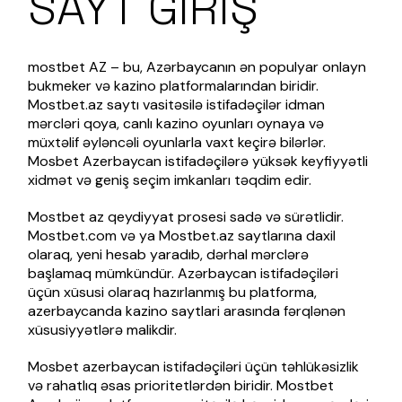
SAYT GIRIŞ
mostbet
AZ – bu, Azərbaycanın ən populyar onlayn
bukmeker və kazino platformalarından biridir.
Mostbet.az saytı vasitəsilə istifadəçilər idman
mərcləri qoya, canlı kazino oyunları oynaya və
müxtəlif əyləncəli oyunlarla vaxt keçirə bilərlər.
Mosbet Azerbaycan istifadəçilərə yüksək keyfiyyətli
xidmət və geniş seçim imkanları təqdim edir.
Mostbet az qeydiyyat prosesi sadə və sürətlidir.
Mostbet.com və ya Mostbet.az saytlarına daxil
olaraq, yeni hesab yaradıb, dərhal mərclərə
başlamaq mümkündür. Azərbaycan istifadəçiləri
üçün xüsusi olaraq hazırlanmış bu platforma,
azerbaycanda kazino saytlari arasında fərqlənən
xüsusiyyətlərə malikdir.
Mosbet azerbaycan istifadəçiləri üçün təhlükəsizlik
və rahatlıq əsas prioritetlərdən biridir. Mostbet