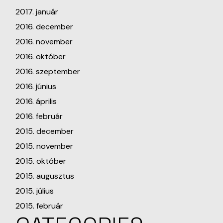
2017. január
2016. december
2016. november
2016. október
2016. szeptember
2016. június
2016. április
2016. február
2015. december
2015. november
2015. október
2015. augusztus
2015. július
2015. február