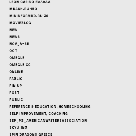
LEON CASINO ΕΛΛΆΔΑ
MDASH.RU 150
MININFORMRD.RU 36
MOVIEBLOG
NEW
NEWS
NOV_A+SR
OCT
OMEGLE
OMEGLE CC
ONLINE
PABLIC
PIN UP
POST
PUBLIC
REFERENCE & EDUCATION, HOMESCHOOLING
SELF IMPROVEMENT, COACHING
SEP_PB_AMERICANWRITERSASSOCIATION
SKYU.IN3
SPIN DRAGONS GREECE