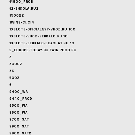
11800_PROD
12-SHKOLA.RU2
1500BZ
1WINS-CI.CI4
1XSLOTS-OFICIALNYY-VHOD.RU 100
1XSLOTS-VHOD-ZERKALO.RU 10
1XSLOTS-ZERKALO-SKACHAT.RU 10
2_EUROPE-TODAY.RU 1WIN 7000 RU
3
3000Z
33
500Z
6
9400_WA
9440_PROD
9500_WA
9600_WA
9700_SAT
9900_SAT
9900_SAT2