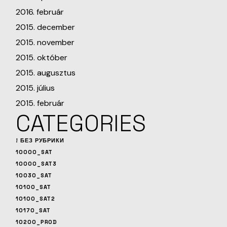
2016. február
2015. december
2015. november
2015. október
2015. augusztus
2015. július
2015. február
CATEGORIES
! БЕЗ РУБРИКИ
10000_SAT
10000_SAT3
10030_SAT
10100_SAT
10100_SAT2
10170_SAT
10200_PROD