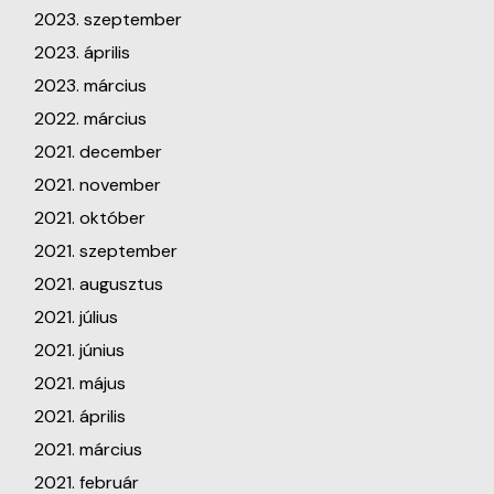
2023. szeptember
2023. április
2023. március
2022. március
2021. december
2021. november
2021. október
2021. szeptember
2021. augusztus
2021. július
2021. június
2021. május
2021. április
2021. március
2021. február