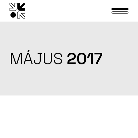
Skip
to
the
content
MÁJUS
2017