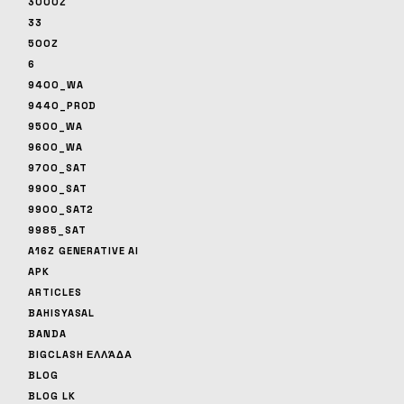
3000Z
33
500Z
6
9400_WA
9440_PROD
9500_WA
9600_WA
9700_SAT
9900_SAT
9900_SAT2
9985_SAT
A16Z GENERATIVE AI
APK
ARTICLES
BAHISYASAL
BANDA
BIGCLASH ΕΛΛΆΔΑ
BLOG
BLOG LK