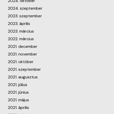
2024. október
2024. szeptember
2023. szeptember
2023. április
2023. március
2022. március
2021. december
2021. november
2021. október
2021. szeptember
2021. augusztus
2021. július
2021. június
2021. május
2021. április