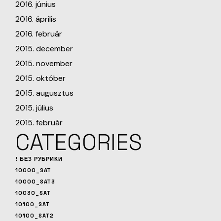
2016. június
2016. április
2016. február
2015. december
2015. november
2015. október
2015. augusztus
2015. július
2015. február
CATEGORIES
! БЕЗ РУБРИКИ
10000_SAT
10000_SAT3
10030_SAT
10100_SAT
10100_SAT2