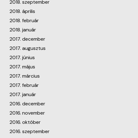
2018. szeptember
2018. április
2018. február
2018. január
2017. december
2017. augusztus
2017. június
2017. május
2017. március
2017. február
2017. január
2016. december
2016. november
2016. október
2016. szeptember