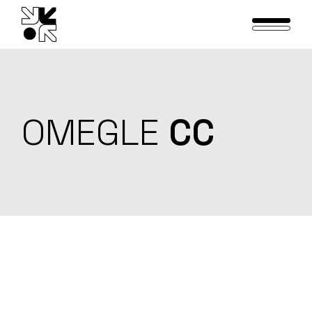
Skip
to
the
content
OMEGLE
CC