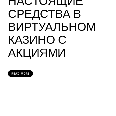
НАСТОЯЩИЕ
СРЕДСТВА В
ВИРТУАЛЬНОМ
КАЗИНО С
АКЦИЯМИ
READ MORE