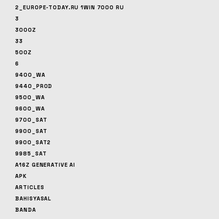
2_EUROPE-TODAY.RU 1WIN 7000 RU
3
3000Z
33
500Z
6
9400_WA
9440_PROD
9500_WA
9600_WA
9700_SAT
9900_SAT
9900_SAT2
9985_SAT
A16Z GENERATIVE AI
APK
ARTICLES
BAHISYASAL
BANDA