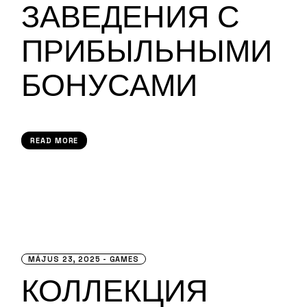
ЗАВЕДЕНИЯ С
ПРИБЫЛЬНЫМИ
БОНУСАМИ
READ MORE
MÁJUS 23, 2025
GAMES
КОЛЛЕКЦИЯ