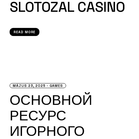
SLOTOZAL CASINO
READ MORE
MÁJUS 23, 2025
GAMES
ОСНОВНОЙ
РЕСУРС
ИГОРНОГО