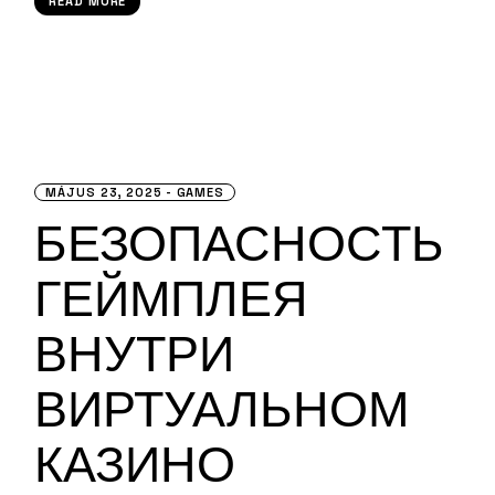
READ MORE
MÁJUS 23, 2025
GAMES
БЕЗОПАСНОСТЬ
ГЕЙМПЛЕЯ
ВНУТРИ
ВИРТУАЛЬНОМ
КАЗИНО