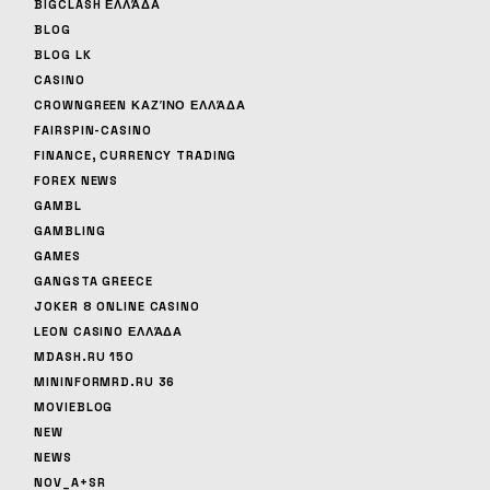
BIGCLASH ΕΛΛΆΔΑ
BLOG
BLOG LK
CASINO
CROWNGREEN ΚΑΖΊΝΟ ΕΛΛΆΔΑ
FAIRSPIN-CASINO
FINANCE, CURRENCY TRADING
FOREX NEWS
GAMBL
GAMBLING
GAMES
GANGSTA GREECE
JOKER 8 ONLINE CASINO
LEON CASINO ΕΛΛΆΔΑ
MDASH.RU 150
MININFORMRD.RU 36
MOVIEBLOG
NEW
NEWS
NOV_A+SR