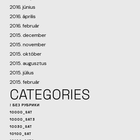
2016. június
2016. április
2016. február
2015. december
2015. november
2015. október
2015. augusztus
2015. július
2015. február
CATEGORIES
! БЕЗ РУБРИКИ
10000_SAT
10000_SAT3
10030_SAT
10100_SAT