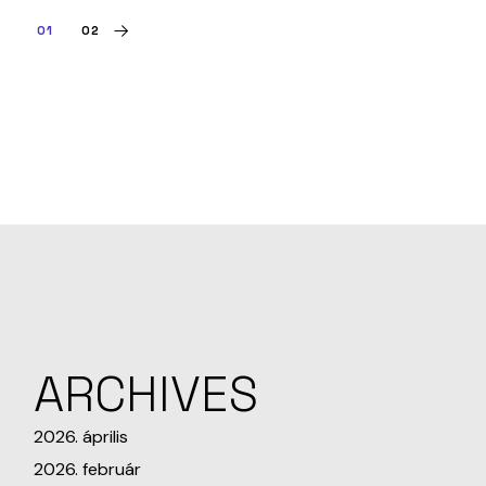
BEJEGYZÉSEK
01
02
LAPOZÁSA
ARCHIVES
2026. április
2026. február