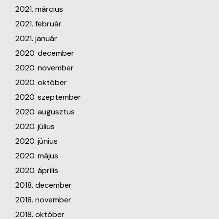
2021. március
2021. február
2021. január
2020. december
2020. november
2020. október
2020. szeptember
2020. augusztus
2020. július
2020. június
2020. május
2020. április
2018. december
2018. november
2018. október