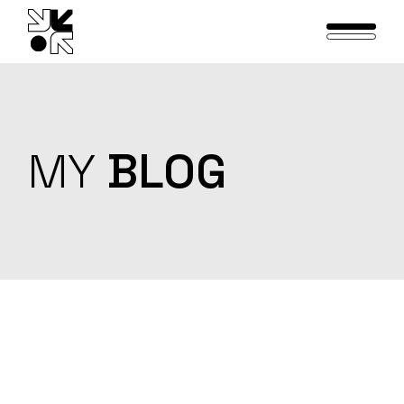
Skip
to
the
content
MY
BLOG