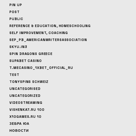
PIN UP
POST
PUBLIC
REFERENCE & EDUCATION, HOMESCHOOLING
SELF IMPROVEMENT, COACHING
SEP_PB_AMERICANWRITERSASSOCIATION
SKYU.IN3
SPIN DRAGONS GREECE
SUPABET CASINO
T.MECASINO_1XBET_OFFICIAL_RU
TEST
TONYSPINS SCHWEIZ
UNCATEGORISED
UNCATEGORIZED
VIDEOSTREAMING
VISHENKA7.RU 100
X10GAMES.RU 10
ЗЕБРА ЮА
НОВОСТИ