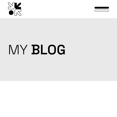
Skip
to
the
content
MY
BLOG