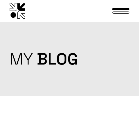
Skip
to
the
content
MY
BLOG