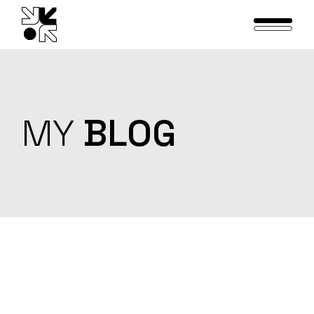
Skip
to
the
content
MY
BLOG