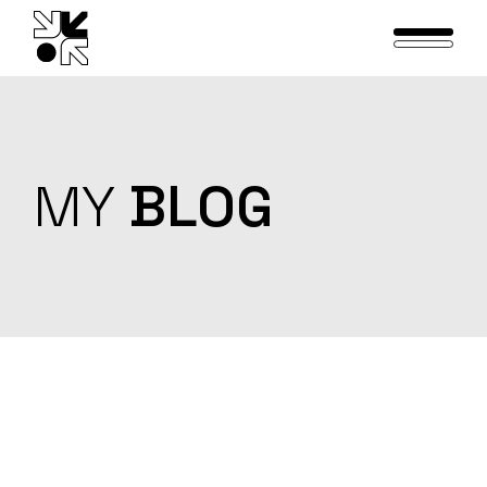
Skip
to
the
content
MY
BLOG