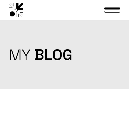
Skip
to
the
content
MY
BLOG