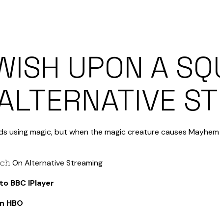
WISH UPON A SQ
ON ALTERNATIVE 
oids using magic, but when the magic creature causes Mayhem in
o BBC IPlayer
on HBO