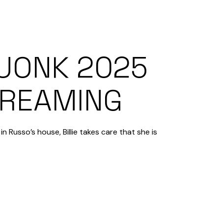
UONK 2025
STREAMING
 Russo’s house, Billie takes care that she is