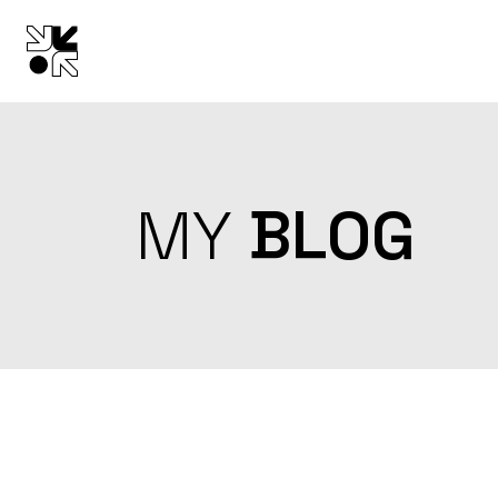
Skip
to
the
content
MY
BLOG