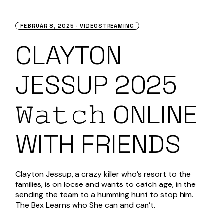
FEBRUÁR 8, 2025
VIDEOSTREAMING
CLAYTON
JESSUP 2025
𝚆𝚊𝚝𝚌𝚑 ONLINE
WITH FRIENDS
Clayton Jessup, a crazy killer who’s resort to the
families, is on loose and wants to catch age, in the
sending the team to a humming hunt to stop him.
The Bex Learns who She can and can’t.