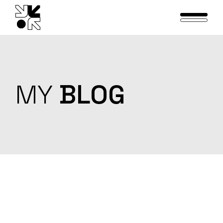
Skip
to
the
content
MY
BLOG