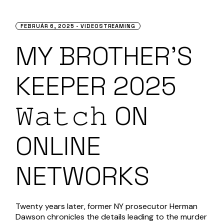
FEBRUÁR 6, 2025
VIDEOSTREAMING
MY BROTHER’S
KEEPER 2025
𝚆𝚊𝚝𝚌𝚑 ON
ONLINE
NETWORKS
Twenty years later, former NY prosecutor Herman
Dawson chronicles the details leading to the murder