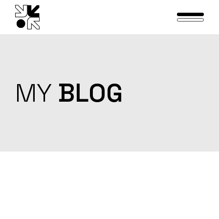
Skip
to
the
content
MY
BLOG