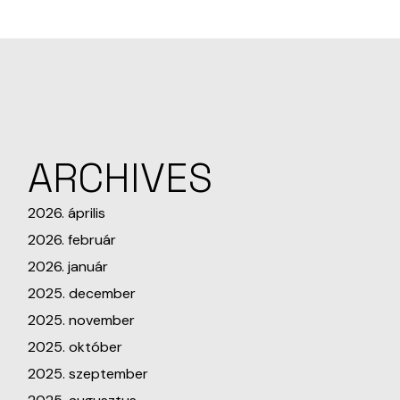
ARCHIVES
2026. április
2026. február
2026. január
2025. december
2025. november
2025. október
2025. szeptember