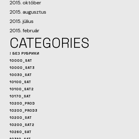
2015. október
2015. augusztus
2015. július
2015. február
CATEGORIES
! БЕЗ РУБРИКИ
10000_SAT
10000_SAT3
10030_SAT
10100_SAT
10100_SAT2
10170_SAT
10200_PROD
10200_PROD3
10200_SAT
10200_SAT2
10260_SAT