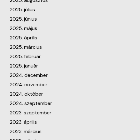
2025. augusztus
2025. július
2025. június
2025. május
2025. április
2025. március
2025. február
2025. január
2024. december
2024. november
2024. október
2024. szeptember
2023. szeptember
2023. április
2023. március