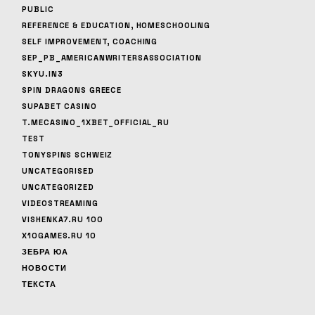
PUBLIC
REFERENCE & EDUCATION, HOMESCHOOLING
SELF IMPROVEMENT, COACHING
SEP_PB_AMERICANWRITERSASSOCIATION
SKYU.IN3
SPIN DRAGONS GREECE
SUPABET CASINO
T.MECASINO_1XBET_OFFICIAL_RU
TEST
TONYSPINS SCHWEIZ
UNCATEGORISED
UNCATEGORIZED
VIDEOSTREAMING
VISHENKA7.RU 100
X10GAMES.RU 10
ЗЕБРА ЮА
НОВОСТИ
ТЕКСТА