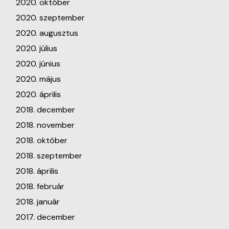
2020. október
2020. szeptember
2020. augusztus
2020. július
2020. június
2020. május
2020. április
2018. december
2018. november
2018. október
2018. szeptember
2018. április
2018. február
2018. január
2017. december